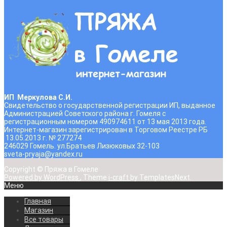
ИП Меркулова С.И.
Свидетельство о государственной регистрации ИП, выданное
Администрацией Советского района г. Гомеля с
регистрационным номером 490974611 от 13 мая 2013 года.
Интернет-магазин зарегистрирован в Торговом Реестре РБ
13.05.2013 г. № 277274
246029 Гомель. ул.Братьев Лизюковых 32-103
sveta-pryaja@yandex.ru
Copyright © Пряжа в Гомеле
Powered by WordPress
, Theme
i-craft
by TemplatesNext.
Меню
Главная
Магазин
Все товары