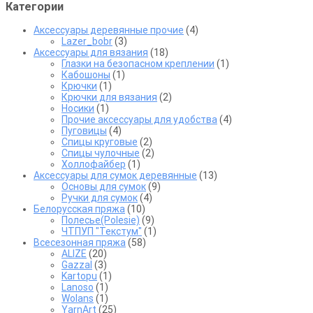
Категории
Аксессуары деревянные прочие
(4)
Lazer_bobr
(3)
Аксессуары для вязания
(18)
Глазки на безопасном креплении
(1)
Кабошоны
(1)
Крючки
(1)
Крючки для вязания
(2)
Носики
(1)
Прочие аксессуары для удобства
(4)
Пуговицы
(4)
Спицы круговые
(2)
Спицы чулочные
(2)
Холлофайбер
(1)
Аксессуары для сумок деревянные
(13)
Основы для сумок
(9)
Ручки для сумок
(4)
Белорусская пряжа
(10)
Полесье(Polesie)
(9)
ЧТПУП "Текстум"
(1)
Всесезонная пряжа
(58)
ALIZE
(20)
Gazzal
(3)
Kartopu
(1)
Lanoso
(1)
Wolans
(1)
YarnArt
(25)