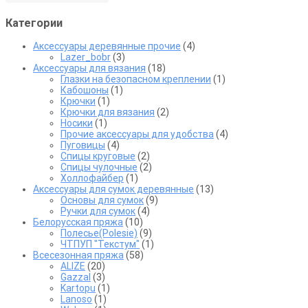
странице
товара.
Категории
Аксессуары деревянные прочие
(4)
Lazer_bobr
(3)
Аксессуары для вязания
(18)
Глазки на безопасном креплении
(1)
Кабошоны
(1)
Крючки
(1)
Крючки для вязания
(2)
Носики
(1)
Прочие аксессуары для удобства
(4)
Пуговицы
(4)
Спицы круговые
(2)
Спицы чулочные
(2)
Холлофайбер
(1)
Аксессуары для сумок деревянные
(13)
Основы для сумок
(9)
Ручки для сумок
(4)
Белорусская пряжа
(10)
Полесье(Polesie)
(9)
ЧТПУП "Текстум"
(1)
Всесезонная пряжа
(58)
ALIZE
(20)
Gazzal
(3)
Kartopu
(1)
Lanoso
(1)