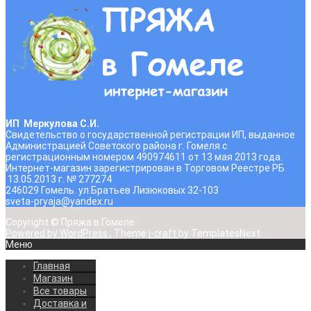
ИП Меркулова С.И.
Свидетельство о государственной регистрации ИП, выданное
Администрацией Советского района г. Гомеля с
регистрационным номером 490974611 от 13 мая 2013 года.
Интернет-магазин зарегистрирован в Торговом Реестре РБ
13.05.2013 г. № 277274
246029 Гомель. ул.Братьев Лизюковых 32-103
sveta-pryaja@yandex.ru
Copyright © Пряжа в Гомеле
Powered by WordPress
, Theme
i-craft
by TemplatesNext.
Меню
Главная
Магазин
Все товары
Доставка и