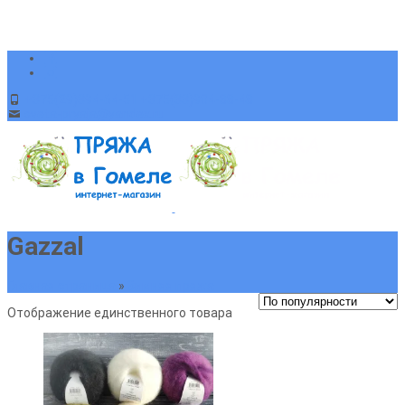
+375(29)394-64-51 +375(33)904-88-48
sveta-pryaja@yandex.ru
Gazzal
Главная страница
»
Зимняя пряжа
Отображение единственного товара