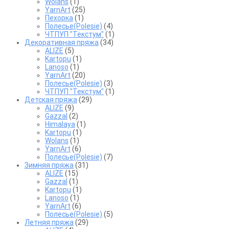
Wolans
(1)
YarnArt
(25)
Пехорка
(1)
Полесье(Polesie)
(4)
ЧТПУП "Текстум"
(1)
Декоративная пряжа
(34)
ALIZE
(5)
Kartopu
(1)
Lanoso
(1)
YarnArt
(20)
Полесье(Polesie)
(3)
ЧТПУП "Текстум"
(1)
Детская пряжа
(29)
ALIZE
(9)
Gazzal
(2)
Himalaya
(1)
Kartopu
(1)
Wolans
(1)
YarnArt
(6)
Полесье(Polesie)
(7)
Зимняя пряжа
(31)
ALIZE
(15)
Gazzal
(1)
Kartopu
(1)
Lanoso
(1)
YarnArt
(6)
Полесье(Polesie)
(5)
Летняя пряжа
(29)