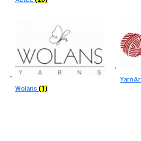
YarnA
Wolans
(1)