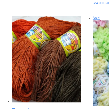
Br
4.80
Вы
Sale!