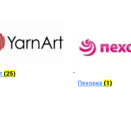
rt
(25)
Пехорка
(1)