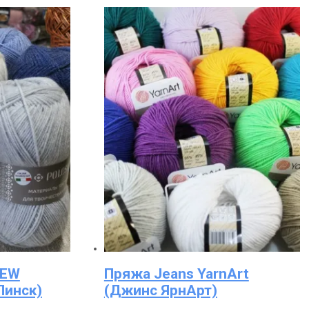
NEW
Пряжа Jeans YarnArt
Пинск)
(Джинс ЯрнАрт)