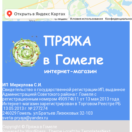
ИП Меркулова С.И.
Свидетельство о государственной регистрации ИП, выданное
Администрацией Советского района г. Гомеля с
регистрационным номером 490974611 от 13 мая 2013 года.
Интернет-магазин зарегистрирован в Торговом Реестре РБ
13.05.2013 г. № 277274
246029 Гомель. ул.Братьев Лизюковых 32-103
sveta-pryaja@yandex.ru
Copyright © Пряжа в Гомеле
Powered by WordPress
, Theme
i-craft
by TemplatesNext.