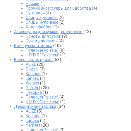
Носики
(1)
Прочие аксессуары для удобства
(4)
Пуговицы
(4)
Спицы круговые
(2)
Спицы чулочные
(2)
Холлофайбер
(1)
Аксессуары для сумок деревянные
(13)
Основы для сумок
(9)
Ручки для сумок
(4)
Белорусская пряжа
(10)
Полесье(Polesie)
(9)
ЧТПУП "Текстум"
(1)
Всесезонная пряжа
(58)
ALIZE
(20)
Gazzal
(3)
Kartopu
(1)
Lanoso
(1)
Wolans
(1)
YarnArt
(25)
Пехорка
(1)
Полесье(Polesie)
(4)
ЧТПУП "Текстум"
(1)
Декоративная пряжа
(34)
ALIZE
(5)
Kartopu
(1)
Lanoso
(1)
YarnArt
(20)
Полесье(Polesie)
(3)