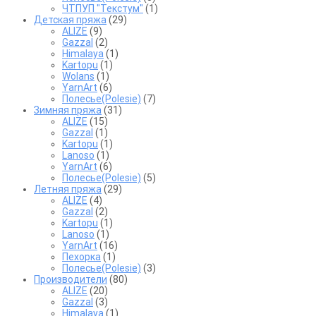
ЧТПУП "Текстум"
(1)
Детская пряжа
(29)
ALIZE
(9)
Gazzal
(2)
Himalaya
(1)
Kartopu
(1)
Wolans
(1)
YarnArt
(6)
Полесье(Polesie)
(7)
Зимняя пряжа
(31)
ALIZE
(15)
Gazzal
(1)
Kartopu
(1)
Lanoso
(1)
YarnArt
(6)
Полесье(Polesie)
(5)
Летняя пряжа
(29)
ALIZE
(4)
Gazzal
(2)
Kartopu
(1)
Lanoso
(1)
YarnArt
(16)
Пехорка
(1)
Полесье(Polesie)
(3)
Производители
(80)
ALIZE
(20)
Gazzal
(3)
Himalaya
(1)