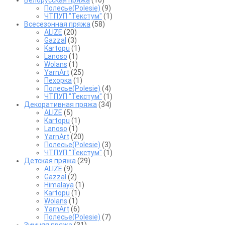
Белорусская пряжа
(10)
Полесье(Polesie)
(9)
ЧТПУП "Текстум"
(1)
Всесезонная пряжа
(58)
ALIZE
(20)
Gazzal
(3)
Kartopu
(1)
Lanoso
(1)
Wolans
(1)
YarnArt
(25)
Пехорка
(1)
Полесье(Polesie)
(4)
ЧТПУП "Текстум"
(1)
Декоративная пряжа
(34)
ALIZE
(5)
Kartopu
(1)
Lanoso
(1)
YarnArt
(20)
Полесье(Polesie)
(3)
ЧТПУП "Текстум"
(1)
Детская пряжа
(29)
ALIZE
(9)
Gazzal
(2)
Himalaya
(1)
Kartopu
(1)
Wolans
(1)
YarnArt
(6)
Полесье(Polesie)
(7)