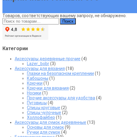
Главная страница
Товаров, соответствующих вашему запросу, не обнаружено.
Искать:
Поиск
Категории
Аксессуары деревянные прочие
(4)
Lazer_bobr
(3)
Аксессуары для вязания
(18)
Глазки на безопасном креплении
(1)
Кабошоны
(1)
Крючки
(1)
Крючки для вязания
(2)
Носики
(1)
Прочие аксессуары для удобства
(4)
Пуговицы
(4)
Спицы круговые
(2)
Спицы чулочные
(2)
Холлофайбер
(1)
Аксессуары для сумок деревянные
(13)
Основы для сумок
(9)
Ручки для сумок
(4)