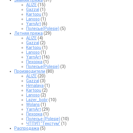
Зимняя пряжа
(31)
ALIZE
(15)
Gazzal
(1)
Kartopu
(1)
Lanoso
(1)
YarnArt
(6)
Полесье(Polesie)
(5)
Летняя пряжа
(29)
ALIZE
(4)
Gazzal
(2)
Kartopu
(1)
Lanoso
(1)
YarnArt
(16)
Пехорка
(1)
Полесье(Polesie)
(3)
Производители
(80)
ALIZE
(20)
Gazzal
(3)
Himalaya
(1)
Kartopu
(2)
Lanoso
(2)
Lazer_bobr
(10)
Wolans
(1)
YarnArt
(29)
Пехорка
(1)
Полесье (Polesie)
(10)
ЧТПУП "Текстум"
(1)
Распродажа
(5)