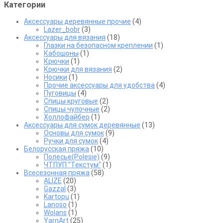
Категории
Аксессуары деревянные прочие
(4)
Lazer_bobr
(3)
Аксессуары для вязания
(18)
Глазки на безопасном креплении
(1)
Кабошоны
(1)
Крючки
(1)
Крючки для вязания
(2)
Носики
(1)
Прочие аксессуары для удобства
(4)
Пуговицы
(4)
Спицы круговые
(2)
Спицы чулочные
(2)
Холлофайбер
(1)
Аксессуары для сумок деревянные
(13)
Основы для сумок
(9)
Ручки для сумок
(4)
Белорусская пряжа
(10)
Полесье(Polesie)
(9)
ЧТПУП "Текстум"
(1)
Всесезонная пряжа
(58)
ALIZE
(20)
Gazzal
(3)
Kartopu
(1)
Lanoso
(1)
Wolans
(1)
YarnArt
(25)