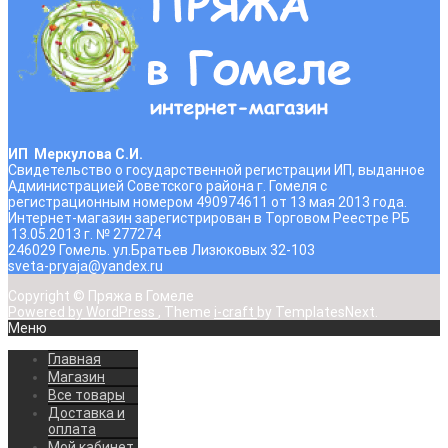
ИП Меркулова С.И.
Свидетельство о государственной регистрации ИП, выданное
Администрацией Советского района г. Гомеля с
регистрационным номером 490974611 от 13 мая 2013 года.
Интернет-магазин зарегистрирован в Торговом Реестре РБ
13.05.2013 г. № 277274
246029 Гомель. ул.Братьев Лизюковых 32-103
sveta-pryaja@yandex.ru
Copyright © Пряжа в Гомеле
Powered by WordPress
, Theme
i-craft
by TemplatesNext.
Меню
Главная
Магазин
Все товары
Доставка и
оплата
Мой кабинет