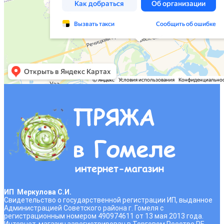
ИП Меркулова С.И.
Свидетельство о государственной регистрации ИП, выданное
Администрацией Советского района г. Гомеля с
регистрационным номером 490974611 от 13 мая 2013 года.