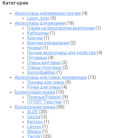
Категории
Аксессуары деревянные прочие
(4)
Lazer_bobr
(3)
Аксессуары для вязания
(18)
Глазки на безопасном креплении
(1)
Кабошоны
(1)
Крючки
(1)
Крючки для вязания
(2)
Носики
(1)
Прочие аксессуары для удобства
(4)
Пуговицы
(4)
Спицы круговые
(2)
Спицы чулочные
(2)
Холлофайбер
(1)
Аксессуары для сумок деревянные
(13)
Основы для сумок
(9)
Ручки для сумок
(4)
Белорусская пряжа
(10)
Полесье(Polesie)
(9)
ЧТПУП "Текстум"
(1)
Всесезонная пряжа
(58)
ALIZE
(20)
Gazzal
(3)
Kartopu
(1)
Lanoso
(1)
Wolans
(1)
YarnArt
(25)