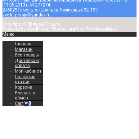
Интернет-магазин зарегистрирован в Торговом Реестре РБ
13.05.2013 г. № 277274
246029 Гомель. ул.Братьев Лизюковых 32-103
sveta-pryaja@yandex.ru
Copyright © Пряжа в Гомеле
Powered by WordPress
, Theme
i-craft
by TemplatesNext.
Меню
Главная
Магазин
Все товары
Доставка и
оплата
Мой кабинет
Полезные
статьи
Корзина
Возврат и
обмен
Cart
0