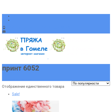
+375(29)394-64-51 +375(33)904-88-48
sveta-pryaja@yandex.ru
принт 6052
Главная страница
Отображение единственного товара
Sale!