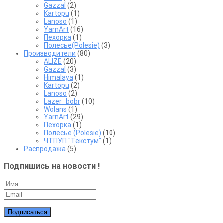
Gazzal
(2)
Kartopu
(1)
Lanoso
(1)
YarnArt
(16)
Пехорка
(1)
Полесье(Polesie)
(3)
Производители
(80)
ALIZE
(20)
Gazzal
(3)
Himalaya
(1)
Kartopu
(2)
Lanoso
(2)
Lazer_bobr
(10)
Wolans
(1)
YarnArt
(29)
Пехорка
(1)
Полесье (Polesie)
(10)
ЧТПУП "Текстум"
(1)
Распродажа
(5)
Подпишись на новости !
Подписаться