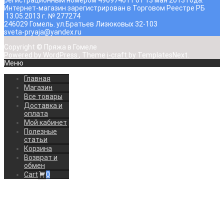
регистрационным номером 490974611 от 13 мая 2013 года.
Интернет-магазин зарегистрирован в Торговом Реестре РБ
13.05.2013 г. № 277274
246029 Гомель. ул.Братьев Лизюковых 32-103
sveta-pryaja@yandex.ru
Copyright © Пряжа в Гомеле
Powered by WordPress
, Theme
i-craft
by TemplatesNext.
Меню
Главная
Магазин
Все товары
Доставка и
оплата
Мой кабинет
Полезные
статьи
Корзина
Возврат и
обмен
Cart
0