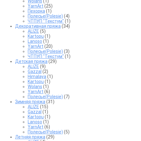
Wolans
(1)
YarnArt
(25)
Пехорка
(1)
Полесье(Polesie)
(4)
ЧТПУП "Текстум"
(1)
Декоративная пряжа
(34)
ALIZE
(5)
Kartopu
(1)
Lanoso
(1)
YarnArt
(20)
Полесье(Polesie)
(3)
ЧТПУП "Текстум"
(1)
Детская пряжа
(29)
ALIZE
(9)
Gazzal
(2)
Himalaya
(1)
Kartopu
(1)
Wolans
(1)
YarnArt
(6)
Полесье(Polesie)
(7)
Зимняя пряжа
(31)
ALIZE
(15)
Gazzal
(1)
Kartopu
(1)
Lanoso
(1)
YarnArt
(6)
Полесье(Polesie)
(5)
Летняя пряжа
(29)