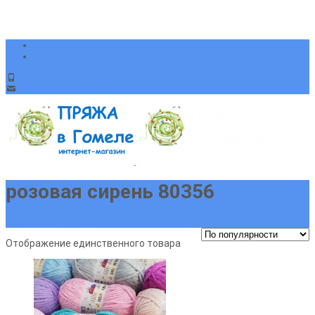
+375(29)394-64-51 +375(33)904-88-48
sveta-pryaja@yandex.ru
розовая сирень 80356
Главная страница
Отображение единственного товара