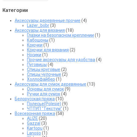
странице
товара.
Категории
Аксессуары деревянные прочие
(4)
Lazer_bobr
(3)
Аксессуары для вязания
(18)
Глазки на безопасном креплении
(1)
Кабошоны
(1)
Крючки
(1)
Крючки для вязания
(2)
Носики
(1)
Прочие аксессуары для удобства
(4)
Пуговицы
(4)
Спицы круговые
(2)
Спицы чулочные
(2)
Холлофайбер
(1)
Аксессуары для сумок деревянные
(13)
Основы для сумок
(9)
Ручки для сумок
(4)
Белорусская пряжа
(10)
Полесье(Polesie)
(9)
ЧТПУП "Текстум"
(1)
Всесезонная пряжа
(58)
ALIZE
(20)
Gazzal
(3)
Kartopu
(1)
Lanoso
(1)