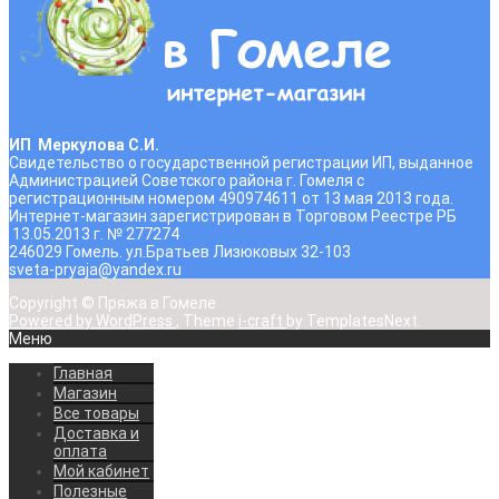
ИП Меркулова С.И.
Свидетельство о государственной регистрации ИП, выданное
Администрацией Советского района г. Гомеля с
регистрационным номером 490974611 от 13 мая 2013 года.
Интернет-магазин зарегистрирован в Торговом Реестре РБ
13.05.2013 г. № 277274
246029 Гомель. ул.Братьев Лизюковых 32-103
sveta-pryaja@yandex.ru
Copyright © Пряжа в Гомеле
Powered by WordPress
, Theme
i-craft
by TemplatesNext.
Меню
Главная
Магазин
Все товары
Доставка и
оплата
Мой кабинет
Полезные