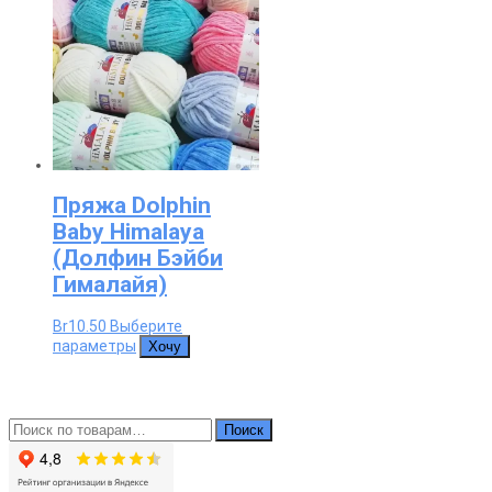
Пряжа Dolphin
Baby Himalaya
(Долфин Бэйби
Гималайя)
Br
10.50
Выберите
Этот
параметры
Хочу
товар
имеет
несколько
вариаций.
Искать:
Опции
Поиск
можно
выбрать
на