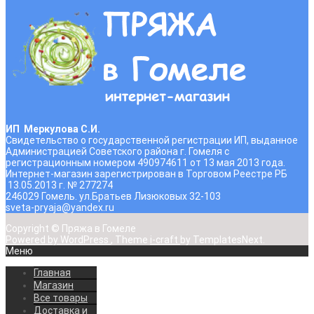
ИП Меркулова С.И.
Свидетельство о государственной регистрации ИП, выданное
Администрацией Советского района г. Гомеля с
регистрационным номером 490974611 от 13 мая 2013 года.
Интернет-магазин зарегистрирован в Торговом Реестре РБ
13.05.2013 г. № 277274
246029 Гомель. ул.Братьев Лизюковых 32-103
sveta-pryaja@yandex.ru
Copyright © Пряжа в Гомеле
Powered by WordPress
, Theme
i-craft
by TemplatesNext.
Меню
Главная
Магазин
Все товары
Доставка и