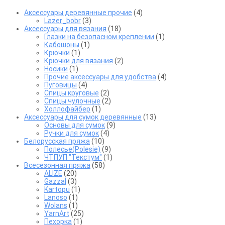
Аксессуары деревянные прочие
(4)
Lazer_bobr
(3)
Аксессуары для вязания
(18)
Глазки на безопасном креплении
(1)
Кабошоны
(1)
Крючки
(1)
Крючки для вязания
(2)
Носики
(1)
Прочие аксессуары для удобства
(4)
Пуговицы
(4)
Спицы круговые
(2)
Спицы чулочные
(2)
Холлофайбер
(1)
Аксессуары для сумок деревянные
(13)
Основы для сумок
(9)
Ручки для сумок
(4)
Белорусская пряжа
(10)
Полесье(Polesie)
(9)
ЧТПУП "Текстум"
(1)
Всесезонная пряжа
(58)
ALIZE
(20)
Gazzal
(3)
Kartopu
(1)
Lanoso
(1)
Wolans
(1)
YarnArt
(25)
Пехорка
(1)