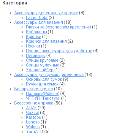
Категории
Аксессуары деревянные прочие
(4)
Lazer_bobr
(3)
Аксессуары для вязания
(18)
Глазки на безопасном креплении
(1)
Кабошоны
(1)
Крючки
(1)
Крючки для вязания
(2)
Носики
(1)
Прочие аксессуары для удобства
(4)
Пуговицы
(4)
Спицы круговые
(2)
Спицы чулочные
(2)
Холлофайбер
(1)
Аксессуары для сумок деревянные
(13)
Основы для сумок
(9)
Ручки для сумок
(4)
Белорусская пряжа
(10)
Полесье(Polesie)
(9)
ЧТПУП "Текстум"
(1)
Всесезонная пряжа
(58)
ALIZE
(20)
Gazzal
(3)
Kartopu
(1)
Lanoso
(1)
Wolans
(1)
YarnArt
(25)