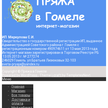
ИП Меркулова С.И.
Свидетельство о государственной регистрации ИП, выданное
Администрацией Советского района г. Гомеля с
регистрационным номером 490974611 от 13 мая 2013 года.
Интернет-магазин зарегистрирован в Торговом Реестре РБ
13.05.2013 г. № 277274
246029 Гомель. ул.Братьев Лизюковых 32-103
sveta-pryaja@yandex.ru
Copyright © Пряжа в Гомеле
Powered by WordPress
, Theme
i-craft
by TemplatesNext.
Меню
Главная
Магазин
Все товары
Доставка и
оплата
Мой кабинет