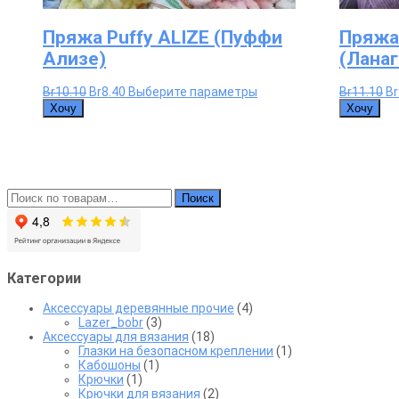
Пряжа Puffy ALIZE (Пуффи
Пряжа 
Ализе)
(Лана
Первоначальная
Текущая
Этот
П
Br
10.10
Br
8.40
Выберите параметры
Br
11.10
Br
цена
цена:
товар
ц
Хочу
Хочу
составляла
Br8.40.
имеет
со
Br10.10.
несколько
Br
вариаций.
Опции
можно
выбрать
Искать:
Поиск
на
странице
товара.
Категории
Аксессуары деревянные прочие
(4)
Lazer_bobr
(3)
Аксессуары для вязания
(18)
Глазки на безопасном креплении
(1)
Кабошоны
(1)
Крючки
(1)
Крючки для вязания
(2)