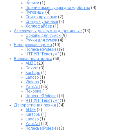
Носики
(1)
Прочие аксессуары для удобства
(4)
Пуговицы
(4)
Спицы круговые
(2)
Спицы чулочные
(2)
Холлофайбер
(1)
Аксессуары для сумок деревянные
(13)
Основы для сумок
(9)
Ручки для сумок
(4)
Белорусская пряжа
(10)
Полесье(Polesie)
(9)
ЧТПУП "Текстум"
(1)
Всесезонная пряжа
(58)
ALIZE
(20)
Gazzal
(3)
Kartopu
(1)
Lanoso
(1)
Wolans
(1)
YarnArt
(25)
Пехорка
(1)
Полесье(Polesie)
(4)
ЧТПУП "Текстум"
(1)
Декоративная пряжа
(34)
ALIZE
(5)
Kartopu
(1)
Lanoso
(1)
YarnArt
(20)
Полесье(Polesie)
(3)