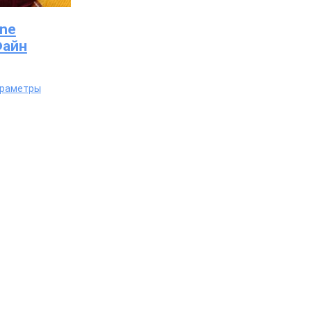
ine
Файн
Этот
араметры
товар
имеет
несколько
вариаций.
Опции
можно
выбрать
на
странице
товара.