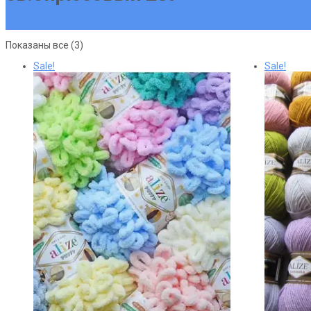
Главная страница
Сортировка:
Показаны все (3)
по
Sale!
Sale!
популярности