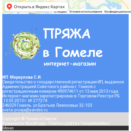
ИП Меркулова С.И.
Свидетельство о государственной регистрации ИП, выданное
Администрацией Советского района г. Гомеля с
регистрационным номером 490974611 от 13 мая 2013 года.
Интернет-магазин зарегистрирован в Торговом Реестре РБ
13.05.2013 г. № 277274
246029 Гомель. ул.Братьев Лизюковых 32-103
sveta-pryaja@yandex.ru
Copyright © Пряжа в Гомеле
Powered by WordPress
, Theme
i-craft
by TemplatesNext.
Меню