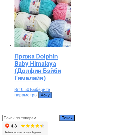
Пряжа Dolphin
Baby Himalaya
(Долфин Бэйби
Гималайя)
Br
10.50
Выберите
Этот
параметры
Хочу
товар
имеет
несколько
вариаций.
Искать:
Опции
Поиск
можно
выбрать
на