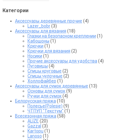
странице
товара.
Категории
Аксессуары деревянные прочие
(4)
Lazer_bobr
(3)
Аксессуары для вязания
(18)
Глазки на безопасном креплении
(1)
Кабошоны
(1)
Крючки
(1)
Крючки для вязания
(2)
Носики
(1)
Прочие аксессуары для удобства
(4)
Пуговицы
(4)
Спицы круговые
(2)
Спицы чулочные
(2)
Холлофайбер
(1)
Аксессуары для сумок деревянные
(13)
Основы для сумок
(9)
Ручки для сумок
(4)
Белорусская пряжа
(10)
Полесье(Polesie)
(9)
ЧТПУП "Текстум"
(1)
Всесезонная пряжа
(58)
ALIZE
(20)
Gazzal
(3)
Kartopu
(1)
Lanoso
(1)