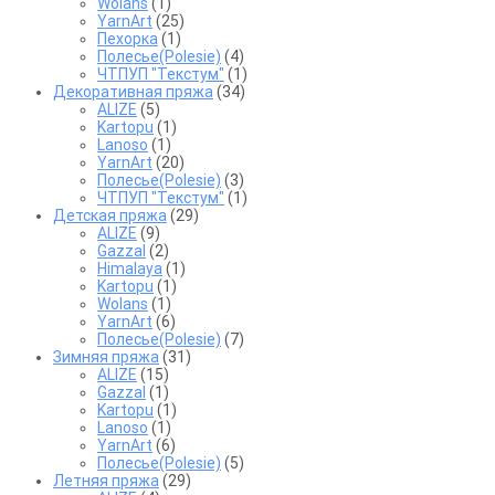
Wolans
(1)
YarnArt
(25)
Пехорка
(1)
Полесье(Polesie)
(4)
ЧТПУП "Текстум"
(1)
Декоративная пряжа
(34)
ALIZE
(5)
Kartopu
(1)
Lanoso
(1)
YarnArt
(20)
Полесье(Polesie)
(3)
ЧТПУП "Текстум"
(1)
Детская пряжа
(29)
ALIZE
(9)
Gazzal
(2)
Himalaya
(1)
Kartopu
(1)
Wolans
(1)
YarnArt
(6)
Полесье(Polesie)
(7)
Зимняя пряжа
(31)
ALIZE
(15)
Gazzal
(1)
Kartopu
(1)
Lanoso
(1)
YarnArt
(6)
Полесье(Polesie)
(5)
Летняя пряжа
(29)