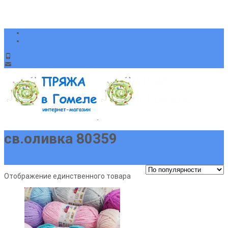
+375(29)394-64-51 +375(33)904-88-48
sveta-pryaja@yandex.ru
св.оливка 80359
Главная страница
Отображение единственного товара