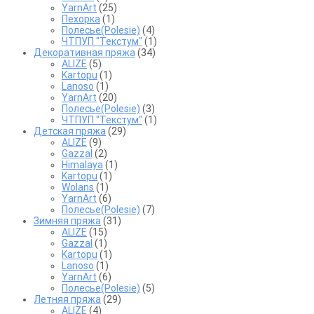
YarnArt
(25)
Пехорка
(1)
Полесье(Polesie)
(4)
ЧТПУП "Текстум"
(1)
Декоративная пряжа
(34)
ALIZE
(5)
Kartopu
(1)
Lanoso
(1)
YarnArt
(20)
Полесье(Polesie)
(3)
ЧТПУП "Текстум"
(1)
Детская пряжа
(29)
ALIZE
(9)
Gazzal
(2)
Himalaya
(1)
Kartopu
(1)
Wolans
(1)
YarnArt
(6)
Полесье(Polesie)
(7)
Зимняя пряжа
(31)
ALIZE
(15)
Gazzal
(1)
Kartopu
(1)
Lanoso
(1)
YarnArt
(6)
Полесье(Polesie)
(5)
Летняя пряжа
(29)
ALIZE
(4)