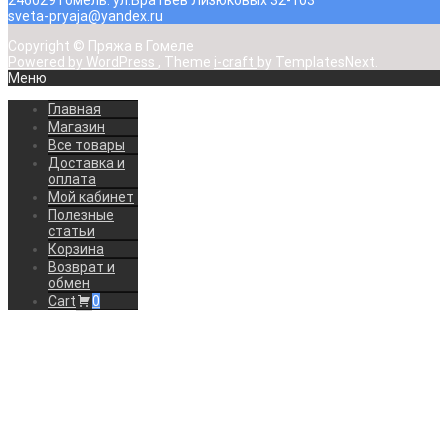
246029 Гомель. ул.Братьев Лизюковых 32-103
sveta-pryaja@yandex.ru
Copyright © Пряжа в Гомеле
Powered by WordPress
, Theme
i-craft
by TemplatesNext.
Меню
Главная
Магазин
Все товары
Доставка и
оплата
Мой кабинет
Полезные
статьи
Корзина
Возврат и
обмен
Cart
0