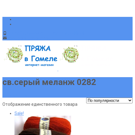
+375(29)394-64-51 +375(33)904-88-48
sveta-pryaja@yandex.ru
св.серый меланж 0282
Главная страница
Отображение единственного товара
Sale!