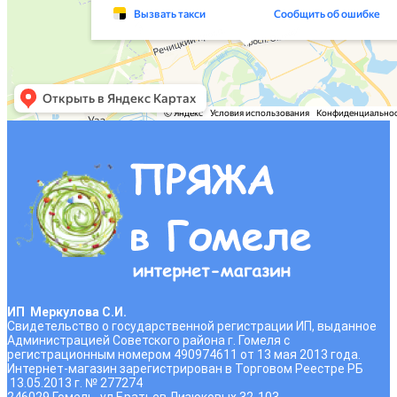
ИП Меркулова С.И.
Свидетельство о государственной регистрации ИП, выданное
Администрацией Советского района г. Гомеля с
регистрационным номером 490974611 от 13 мая 2013 года.
Интернет-магазин зарегистрирован в Торговом Реестре РБ
13.05.2013 г. № 277274