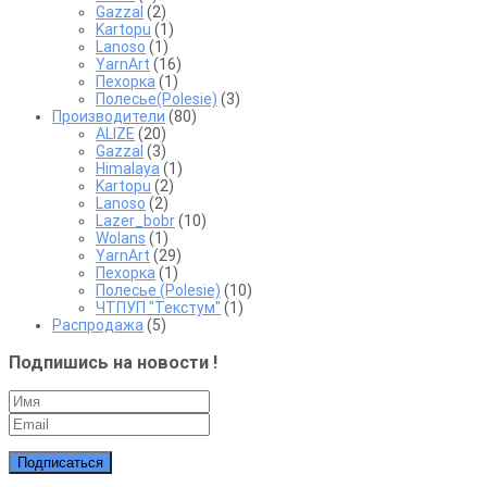
Gazzal
(2)
Kartopu
(1)
Lanoso
(1)
YarnArt
(16)
Пехорка
(1)
Полесье(Polesie)
(3)
Производители
(80)
ALIZE
(20)
Gazzal
(3)
Himalaya
(1)
Kartopu
(2)
Lanoso
(2)
Lazer_bobr
(10)
Wolans
(1)
YarnArt
(29)
Пехорка
(1)
Полесье (Polesie)
(10)
ЧТПУП "Текстум"
(1)
Распродажа
(5)
Подпишись на новости !
Подписаться