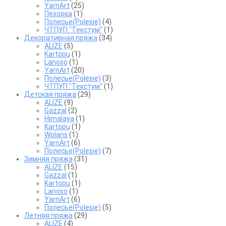
YarnArt
(25)
Пехорка
(1)
Полесье(Polesie)
(4)
ЧТПУП "Текстум"
(1)
Декоративная пряжа
(34)
ALIZE
(5)
Kartopu
(1)
Lanoso
(1)
YarnArt
(20)
Полесье(Polesie)
(3)
ЧТПУП "Текстум"
(1)
Детская пряжа
(29)
ALIZE
(9)
Gazzal
(2)
Himalaya
(1)
Kartopu
(1)
Wolans
(1)
YarnArt
(6)
Полесье(Polesie)
(7)
Зимняя пряжа
(31)
ALIZE
(15)
Gazzal
(1)
Kartopu
(1)
Lanoso
(1)
YarnArt
(6)
Полесье(Polesie)
(5)
Летняя пряжа
(29)
ALIZE
(4)