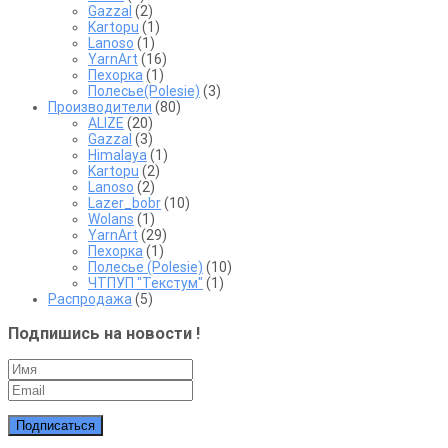
Gazzal
(2)
Kartopu
(1)
Lanoso
(1)
YarnArt
(16)
Пехорка
(1)
Полесье(Polesie)
(3)
Производители
(80)
ALIZE
(20)
Gazzal
(3)
Himalaya
(1)
Kartopu
(2)
Lanoso
(2)
Lazer_bobr
(10)
Wolans
(1)
YarnArt
(29)
Пехорка
(1)
Полесье (Polesie)
(10)
ЧТПУП "Текстум"
(1)
Распродажа
(5)
Подпишись на новости !
Подписаться