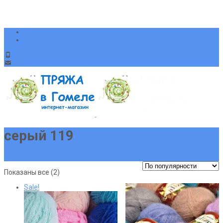
+375(29)394-64-51 +375(33)904-88-48
sveta-pryaja@yandex.ru
серый 119
Главная страница
Сортировка:
Показаны все (2)
по
Sale!
популярности