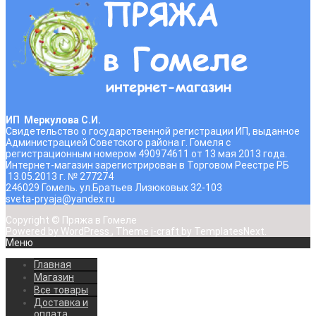
ИП Меркулова С.И.
Свидетельство о государственной регистрации ИП, выданное
Администрацией Советского района г. Гомеля с
регистрационным номером 490974611 от 13 мая 2013 года.
Интернет-магазин зарегистрирован в Торговом Реестре РБ
13.05.2013 г. № 277274
246029 Гомель. ул.Братьев Лизюковых 32-103
sveta-pryaja@yandex.ru
Copyright © Пряжа в Гомеле
Powered by WordPress
, Theme
i-craft
by TemplatesNext.
Меню
Главная
Магазин
Все товары
Доставка и
оплата