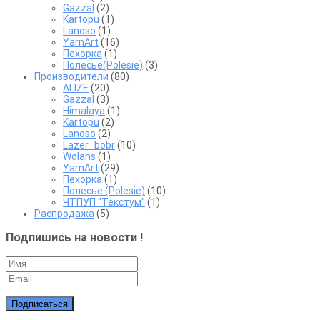
Gazzal
(2)
Kartopu
(1)
Lanoso
(1)
YarnArt
(16)
Пехорка
(1)
Полесье(Polesie)
(3)
Производители
(80)
ALIZE
(20)
Gazzal
(3)
Himalaya
(1)
Kartopu
(2)
Lanoso
(2)
Lazer_bobr
(10)
Wolans
(1)
YarnArt
(29)
Пехорка
(1)
Полесье (Polesie)
(10)
ЧТПУП "Текстум"
(1)
Распродажа
(5)
Подпишись на новости !
Подписаться