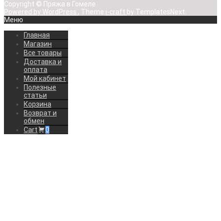
Copyright © Пряжа в Гомеле
Powered by WordPress
, Theme
i-craft
by TemplatesNext.
Меню
Главная
Магазин
Все товары
Доставка и
оплата
Мой кабинет
Полезные
статьи
Корзина
Возврат и
обмен
Cart
0