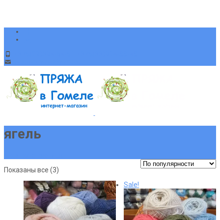
+375(29)394-64-51 +375(33)904-88-48
sveta-pryaja@yandex.ru
ягель
Главная страница
Сортировка:
Показаны все (3)
по
Sale!
популярности