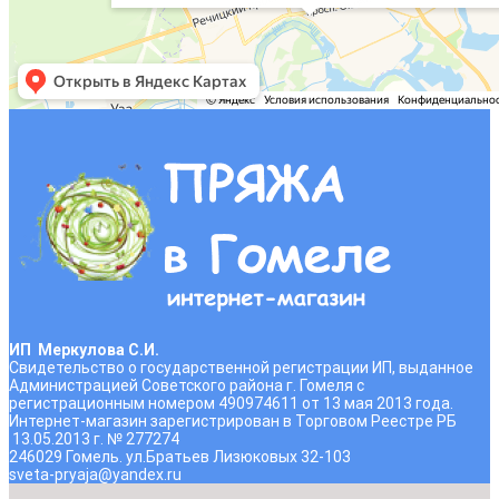
ИП Меркулова С.И.
Свидетельство о государственной регистрации ИП, выданное
Администрацией Советского района г. Гомеля с
регистрационным номером 490974611 от 13 мая 2013 года.
Интернет-магазин зарегистрирован в Торговом Реестре РБ
13.05.2013 г. № 277274
246029 Гомель. ул.Братьев Лизюковых 32-103
sveta-pryaja@yandex.ru