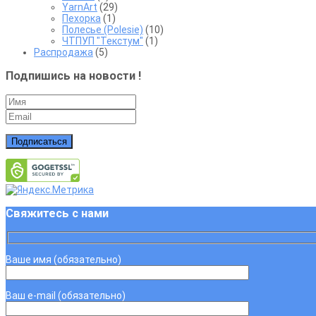
YarnArt
(29)
Пехорка
(1)
Полесье (Polesie)
(10)
ЧТПУП "Текстум"
(1)
Распродажа
(5)
Подпишись на новости !
Подписаться
Свяжитесь с нами
Ваше имя (обязательно)
Ваш e-mail (обязательно)