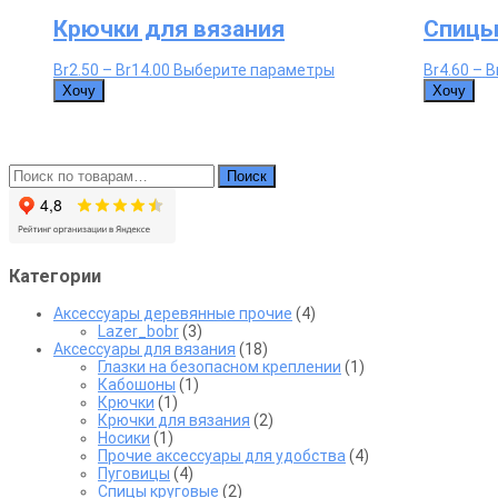
Крючки для вязания
Спицы
Диапазон
Этот
Br
2.50
–
Br
14.00
Выберите параметры
Br
4.60
–
B
цен:
товар
Хочу
Хочу
Br2.50
имеет
–
несколько
Br14.00
вариаций.
Опции
Искать:
можно
Поиск
выбрать
на
странице
товара.
Категории
Аксессуары деревянные прочие
(4)
Lazer_bobr
(3)
Аксессуары для вязания
(18)
Глазки на безопасном креплении
(1)
Кабошоны
(1)
Крючки
(1)
Крючки для вязания
(2)
Носики
(1)
Прочие аксессуары для удобства
(4)
Пуговицы
(4)
Спицы круговые
(2)