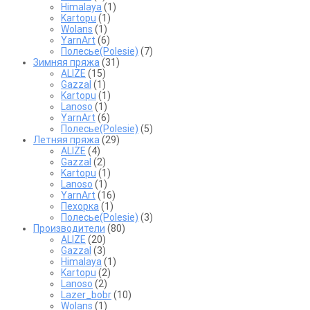
Himalaya
(1)
Kartopu
(1)
Wolans
(1)
YarnArt
(6)
Полесье(Polesie)
(7)
Зимняя пряжа
(31)
ALIZE
(15)
Gazzal
(1)
Kartopu
(1)
Lanoso
(1)
YarnArt
(6)
Полесье(Polesie)
(5)
Летняя пряжа
(29)
ALIZE
(4)
Gazzal
(2)
Kartopu
(1)
Lanoso
(1)
YarnArt
(16)
Пехорка
(1)
Полесье(Polesie)
(3)
Производители
(80)
ALIZE
(20)
Gazzal
(3)
Himalaya
(1)
Kartopu
(2)
Lanoso
(2)
Lazer_bobr
(10)
Wolans
(1)