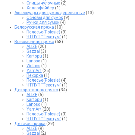
Спицы чулочные
(2)
Холлофайбер
(1)
Аксессуары для сумок деревянные
(13)
Основы для сумок
(9)
Ручки для сумок
(4)
Белорусская пряжа
(10)
Полесье(Polesie)
(9)
ЧТПУП "Текстум"
(1)
Всесезонная пряжа
(58)
ALIZE
(20)
Gazzal
(3)
Kartopu
(1)
Lanoso
(1)
Wolans
(1)
YarnArt
(25)
Пехорка
(1)
Полесье(Polesie)
(4)
ЧТПУП "Текстум"
(1)
Декоративная пряжа
(34)
ALIZE
(5)
Kartopu
(1)
Lanoso
(1)
YarnArt
(20)
Полесье(Polesie)
(3)
ЧТПУП "Текстум"
(1)
Детская пряжа
(29)
ALIZE
(9)
Gazzal
(2)