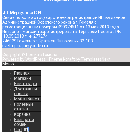
ИП Меркулова С.И.
Свидетельство о государственной регистрации ИП, выданное
Администрацией Советского района г. Гомеля с
регистрационным номером 490974611 от 13 мая 2013 года.
Интернет-магазин зарегистрирован в Торговом Реестре РБ
13.05.2013 г. № 277274
246029 Гомель. ул.Братьев Лизюковых 32-103
sveta-pryaja@yandex.ru
Copyright © Пряжа в Гомеле
Powered by WordPress
, Theme
i-craft
by TemplatesNext.
Меню
Главная
Магазин
Все товары
Доставка и
оплата
Мой кабинет
Полезные
статьи
Корзина
Возврат и
обмен
Cart
0