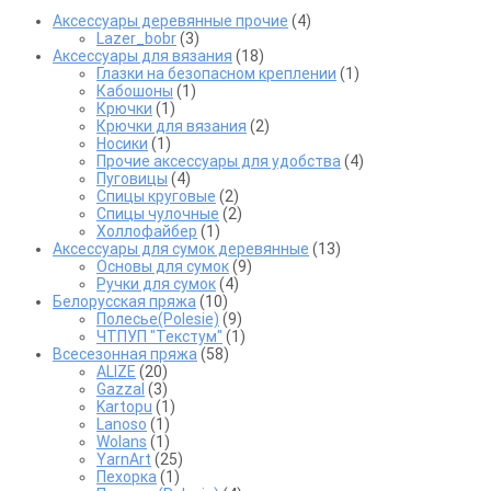
Аксессуары деревянные прочие
(4)
Lazer_bobr
(3)
Аксессуары для вязания
(18)
Глазки на безопасном креплении
(1)
Кабошоны
(1)
Крючки
(1)
Крючки для вязания
(2)
Носики
(1)
Прочие аксессуары для удобства
(4)
Пуговицы
(4)
Спицы круговые
(2)
Спицы чулочные
(2)
Холлофайбер
(1)
Аксессуары для сумок деревянные
(13)
Основы для сумок
(9)
Ручки для сумок
(4)
Белорусская пряжа
(10)
Полесье(Polesie)
(9)
ЧТПУП "Текстум"
(1)
Всесезонная пряжа
(58)
ALIZE
(20)
Gazzal
(3)
Kartopu
(1)
Lanoso
(1)
Wolans
(1)
YarnArt
(25)
Пехорка
(1)