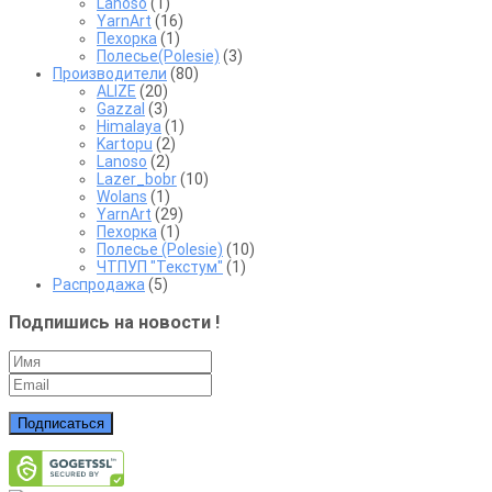
Lanoso
(1)
YarnArt
(16)
Пехорка
(1)
Полесье(Polesie)
(3)
Производители
(80)
ALIZE
(20)
Gazzal
(3)
Himalaya
(1)
Kartopu
(2)
Lanoso
(2)
Lazer_bobr
(10)
Wolans
(1)
YarnArt
(29)
Пехорка
(1)
Полесье (Polesie)
(10)
ЧТПУП "Текстум"
(1)
Распродажа
(5)
Подпишись на новости !
Подписаться