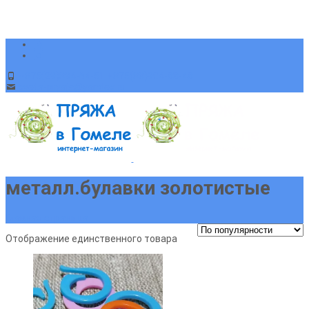
+375(29)394-64-51 +375(33)904-88-48
sveta-pryaja@yandex.ru
металл.булавки золотистые
Главная страница
Отображение единственного товара