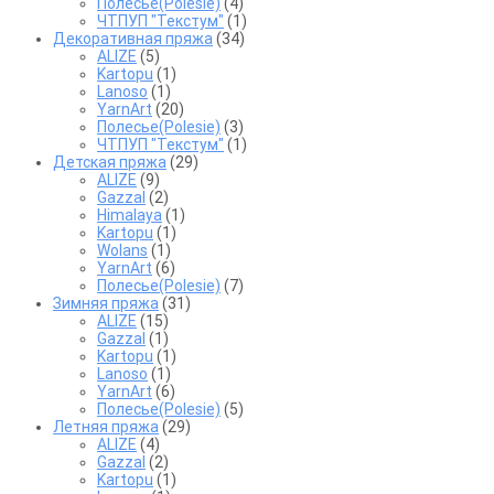
Полесье(Polesie)
(4)
ЧТПУП "Текстум"
(1)
Декоративная пряжа
(34)
ALIZE
(5)
Kartopu
(1)
Lanoso
(1)
YarnArt
(20)
Полесье(Polesie)
(3)
ЧТПУП "Текстум"
(1)
Детская пряжа
(29)
ALIZE
(9)
Gazzal
(2)
Himalaya
(1)
Kartopu
(1)
Wolans
(1)
YarnArt
(6)
Полесье(Polesie)
(7)
Зимняя пряжа
(31)
ALIZE
(15)
Gazzal
(1)
Kartopu
(1)
Lanoso
(1)
YarnArt
(6)
Полесье(Polesie)
(5)
Летняя пряжа
(29)
ALIZE
(4)
Gazzal
(2)
Kartopu
(1)