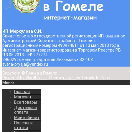
ИП Меркулова С.И.
Свидетельство о государственной регистрации ИП, выданное
Администрацией Советского района г. Гомеля с
регистрационным номером 490974611 от 13 мая 2013 года.
Интернет-магазин зарегистрирован в Торговом Реестре РБ
13.05.2013 г. № 277274
246029 Гомель. ул.Братьев Лизюковых 32-103
sveta-pryaja@yandex.ru
Copyright © Пряжа в Гомеле
Powered by WordPress
, Theme
i-craft
by TemplatesNext.
Меню
Главная
Магазин
Все товары
Доставка и
оплата
Мой кабинет
Полезные
статьи