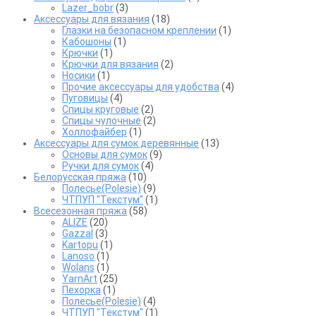
Lazer_bobr
(3)
Аксессуары для вязания
(18)
Глазки на безопасном креплении
(1)
Кабошоны
(1)
Крючки
(1)
Крючки для вязания
(2)
Носики
(1)
Прочие аксессуары для удобства
(4)
Пуговицы
(4)
Спицы круговые
(2)
Спицы чулочные
(2)
Холлофайбер
(1)
Аксессуары для сумок деревянные
(13)
Основы для сумок
(9)
Ручки для сумок
(4)
Белорусская пряжа
(10)
Полесье(Polesie)
(9)
ЧТПУП "Текстум"
(1)
Всесезонная пряжа
(58)
ALIZE
(20)
Gazzal
(3)
Kartopu
(1)
Lanoso
(1)
Wolans
(1)
YarnArt
(25)
Пехорка
(1)
Полесье(Polesie)
(4)
ЧТПУП "Текстум"
(1)