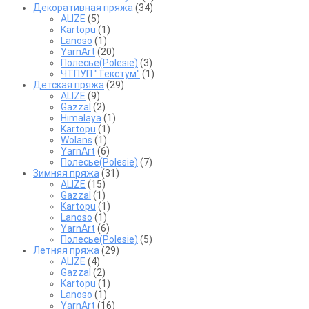
Декоративная пряжа
(34)
ALIZE
(5)
Kartopu
(1)
Lanoso
(1)
YarnArt
(20)
Полесье(Polesie)
(3)
ЧТПУП "Текстум"
(1)
Детская пряжа
(29)
ALIZE
(9)
Gazzal
(2)
Himalaya
(1)
Kartopu
(1)
Wolans
(1)
YarnArt
(6)
Полесье(Polesie)
(7)
Зимняя пряжа
(31)
ALIZE
(15)
Gazzal
(1)
Kartopu
(1)
Lanoso
(1)
YarnArt
(6)
Полесье(Polesie)
(5)
Летняя пряжа
(29)
ALIZE
(4)
Gazzal
(2)
Kartopu
(1)
Lanoso
(1)
YarnArt
(16)