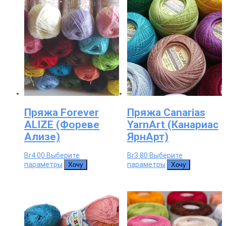
товара.
выбрать
на
странице
товара.
Пряжа Forever
Пряжа Canarias
ALIZE (Фореве
YarnArt (Канариас
Ализе)
ЯрнАрт)
Br
4.00
Выберите
Br
3.80
Выберите
Этот
Этот
параметры
параметры
Хочу
Хочу
товар
товар
имеет
имеет
несколько
несколько
вариаций.
вариаций.
Опции
Опции
можно
можно
выбрать
выбрать