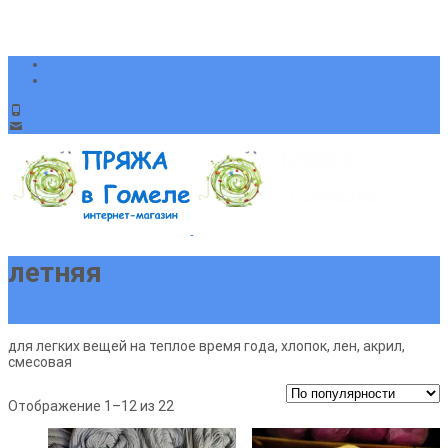
+375(29)394-64-51 +375(33)904-88-48
sveta-pryaja@yandex.ru
летняя
Главная страница
для легких вещей на теплое время года, хлопок, лен, акрил,
смесовая
Сортировка:
Отображение 1–12 из 22
по
популярности