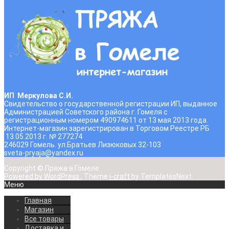
ИП Меркулова С.И.
Свидетельство о государственной регистрации ИП, выданное
Администрацией Советского района г. Гомеля с
регистрационным номером 490974611 от 13 мая 2013 года.
Интернет-магазин зарегистрирован в Торговом Реестре РБ
13.05.2013 г. № 277274
246029 Гомель. ул.Братьев Лизюковых 32-103
sveta-pryaja@yandex.ru
Copyright © Пряжа в Гомеле
Powered by WordPress
, Theme
i-craft
by TemplatesNext.
Меню
Главная
Магазин
Все товары
Доставка и