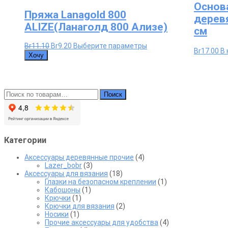
Основ
Пряжа Lanagold 800
дерев
ALIZE(Ланаголд 800 Ализе)
см
Первоначальная
Текущая
Этот
Br
11.10
Br
9.20
Выберите параметры
Br
17.00
В 
цена
цена:
товар
Хочу
составляла
Br9.20.
имеет
Br11.10.
несколько
вариаций.
Опции
Искать:
можно
Поиск
выбрать
на
странице
товара.
Категории
Аксессуары деревянные прочие
(4)
Lazer_bobr
(3)
Аксессуары для вязания
(18)
Глазки на безопасном креплении
(1)
Кабошоны
(1)
Крючки
(1)
Крючки для вязания
(2)
Носики
(1)
Прочие аксессуары для удобства
(4)