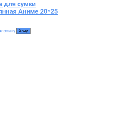
а для сумки
янная Аниме 20*25
корзину
Хочу