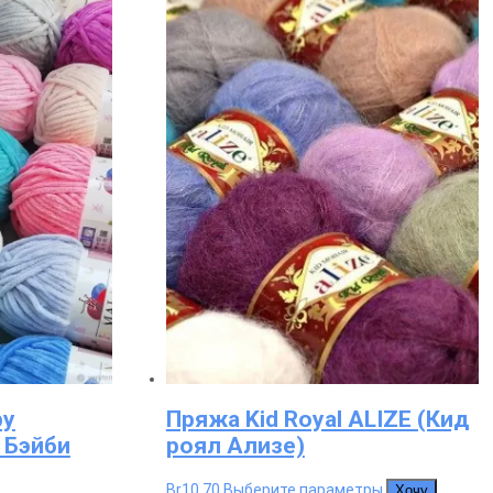
можно
можно
выбрать
выбрать
на
на
странице
странице
товара.
товара.
by
Пряжа Kid Royal ALIZE (Кид
 Бэйби
роял Ализе)
Этот
Br
10.70
Выберите параметры
Хочу