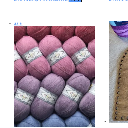
товар
имеет
несколько
вариаций.
Опции
Sale!
можно
выбрать
на
странице
товара.