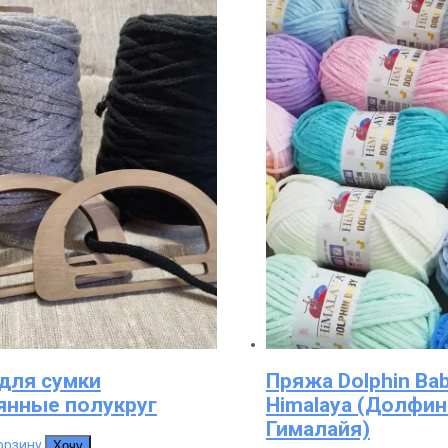
 для сумки
Пряжа Dolphin Ba
янные полукруг
Himalaya (Долфин
Гималайя)
орзину
Хочу