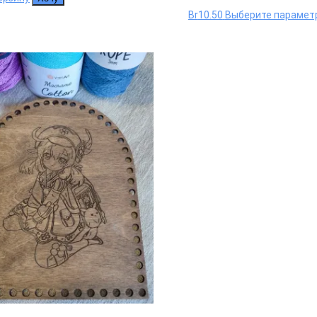
Br
10.50
Выберите парамет