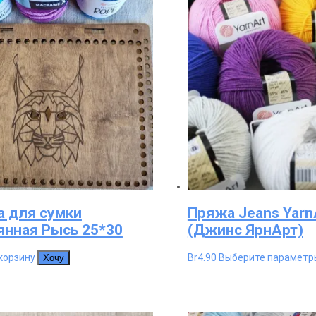
а для сумки
Пряжа Jeans Yarn
янная Рысь 25*30
(Джинс ЯрнАрт)
корзину
Br
4.90
Выберите параметр
Хочу