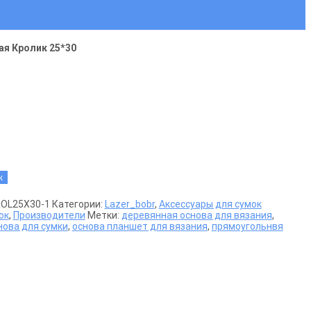
ая Кролик 25*30
к
OL25X30-1
Категории:
Lazer_bobr
,
Аксессуары для сумок
ок
,
Производители
Метки:
деревянная основа для вязания
,
нова для сумки
,
основа планшет для вязания
,
прямоугольнвя