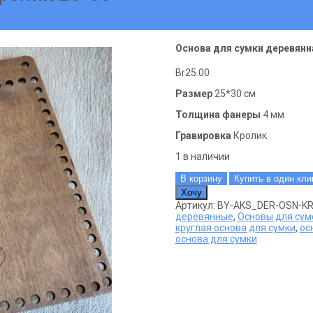
Основа для сумки деревянн
Br
25.00
Размер
25*30 см
Толщина фанеры
4 мм
Гравировка
Кролик
1 в наличии
Количество
В корзину
Купить в один кли
товара
Хочу
Основа
Артикул:
BY-AKS_DER-OSN-KR
для
деревянные
,
Основы для сум
сумки
круглая основа для сумки
,
ос
деревянная
основа для сумки
Кролик
25*30