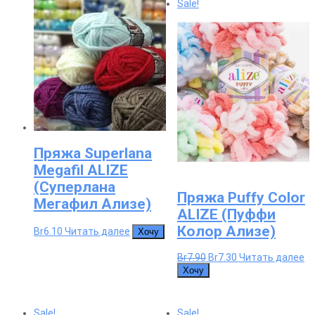
Sale!
Пряжа Superlana
Megafil ALIZE
(Суперлана
Пряжа Puffy Color
Мегафил Ализе)
ALIZE (Пуффи
Колор Ализе)
Этот
Br
6.10
Читать далее
Хочу
товар
имеет
Первоначальная
Текущая
Э
Br
7.90
Br
7.30
Читать далее
несколько
цена
цена:
то
Хочу
вариаций.
составляла
Br7.30.
и
Опции
Br7.90.
не
можно
ва
выбрать
Sale!
Sale!
О