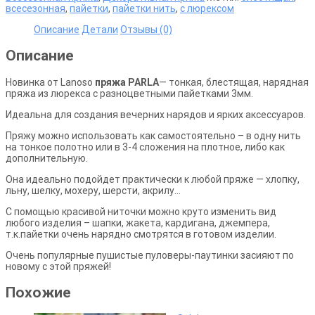
всесезонная
,
пайетки
,
пайетки нить
,
с люрексом
Ланосо)
Описание
Детали
Отзывы (0)
Описание
Новинка от Lanoso
пряжа PARLA
— тонкая, блестящая, нарядная
пряжа из люрекса с разноцветными пайетками 3мм.
Идеальна для создания вечерних нарядов и ярких аксессуаров.
Пряжу можно использовать как самостоятельно – в одну нить
на тонкое полотно или в 3-4 сложения на плотное, либо как
дополнительную.
Она идеально подойдет практически к любой пряже — хлопку,
льну, шелку, мохеру, шерсти, акрилу…
С помощью красивой ниточки можно круто изменить вид
любого изделия – шапки, жакета, кардигана, джемпера,
т.к.пайетки очень нарядно смотрятся в готовом изделии.
Очень популярные пушистые пуловеры-паутинки засияют по
новому с этой пряжей!
Похожие