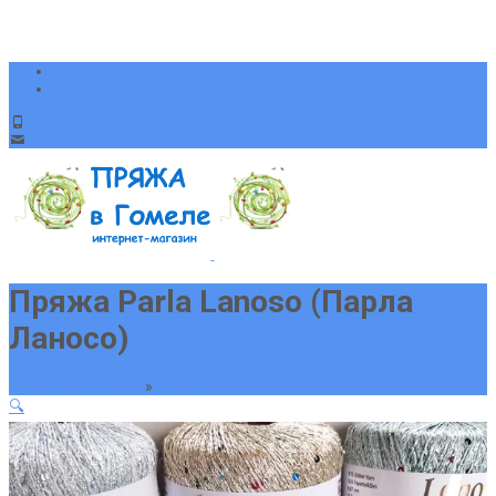
+375(29)394-64-51 +375(33)904-88-48
sveta-pryaja@yandex.ru
Пряжа Parla Lanoso (Парла
Ланосо)
Главная страница
»
Магазин
🔍