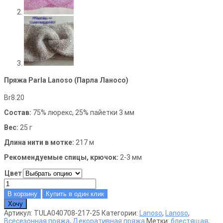
Пряжа Parla Lanoso (Парла Ланосо)
Br
8.20
Состав:
75% люрекс, 25% пайетки 3 мм
Вес:
25 г
Длина нити в мотке:
217 м
Рекомендуемые спицы, крючок:
2-3 мм
Цвет
Количество
товара
В корзину
Купить в один клик
Пряжа
Хочу
Parla
Артикул:
TULA040708-217-25
Категории:
Lanoso
,
Lanoso
,
Lanoso
Всесезонная пряжа
,
Декоративная пряжа
Метки:
блестящая
,
(Парла