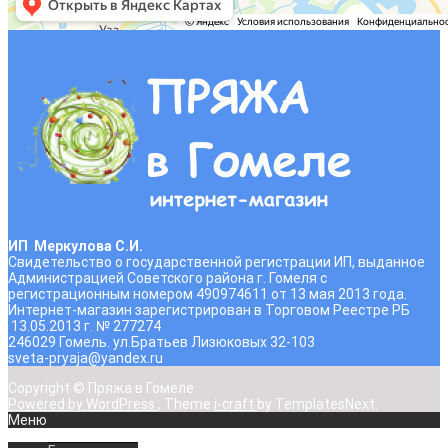
ИП Меркулова С.И.
Свидетельство о государственной регистрации ИП, выданное
Администрацией Советского района г. Гомеля с
регистрационным номером 490974611 от 13 мая 2013 года.
Интернет-магазин зарегистрирован в Торговом Реестре РБ
13.05.2013 г. № 277274
246029 Гомель. ул.Братьев Лизюковых 32-103
sveta-pryaja@yandex.ru
Copyright © Пряжа в Гомеле
Powered by WordPress
, Theme
i-craft
by TemplatesNext.
Меню