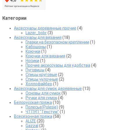
выбрать
страниц
на
товара.
странице
товара.
Категории
Аксессуары деревянные прочие
(4)
Lazer_bobr
(3)
Аксессуары для вязания
(18)
Глазки на безопасном креплении
(1)
Кабошоны
(1)
Крючки
(1)
Крючки для вязания
(2)
Носики
(1)
Прочие аксессуары для удобства
(4)
Пуговицы
(4)
Спицы круговые
(2)
Спицы чулочные
(2)
Холлофайбер
(1)
Аксессуары для сумок деревянные
(13)
Основы для сумок
(9)
Ручки для сумок
(4)
Белорусская пряжа
(10)
Полесье(Polesie)
(9)
ЧТПУП "Текстум"
(1)
Всесезонная пряжа
(58)
ALIZE
(20)
Gazzal
(3)